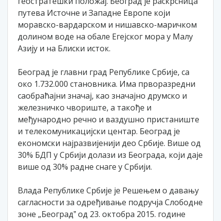
геостратешки положај. Београд је раскрсница
путева Источне и Западне Европе који
моравско-вардарском и нишавско-маричком
долином воде на обале Егејског мора у Малу
Азију и на Блиски исток.
Београд је главни град Републике Србије, са
око 1.732.000 становника. Има прворазредни
саобраћајни значај, као значајно друмско и
железничко чвориште, а такође и
међународно речно и ваздушно пристаниште
и телекомуникацијски центар. Београд је
економски најразвијенији део Србије. Више од
30% БДП у Србији долази из Београда, који даје
више од 30% радне снаге у Србији.
Влада Републике Србије је Решењем о давању
сагласности за одређивање подручја Слободне
зоне „Београдˮ од 23. октобра 2015. године