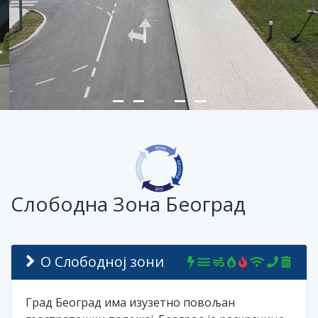
Слободна Зона Београд
О Слободној зони
Град Београд има изузетно повољан