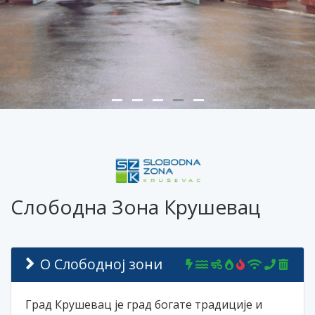
Слободна Зона Крушевац
О Слободној зони
Град Крушевац је град богате традиције и