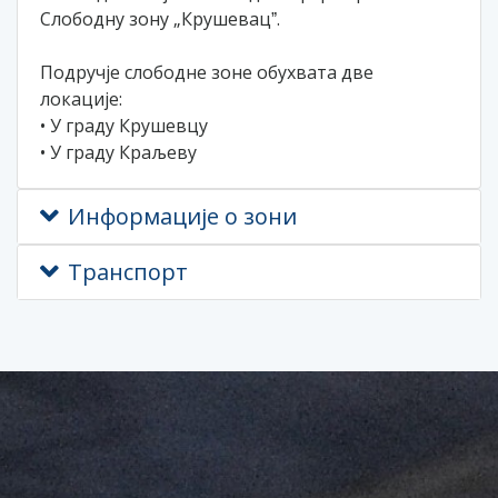
Слободну зону „Крушевацˮ.
Подручје слободне зоне обухвата две
локације:
• У граду Крушевцу
• У граду Краљеву
Информације о зони
Транспорт