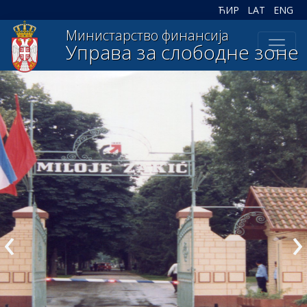
ЋИР
LAT
ENG
Министарство финансија
Управа за слободне зоне
‹
›