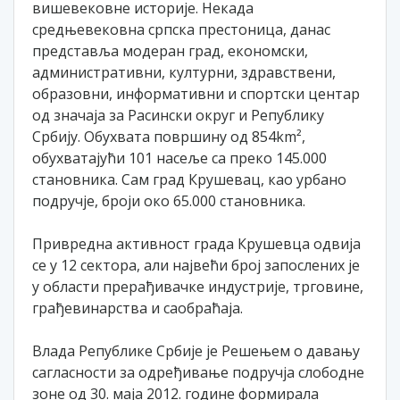
вишевековне историје. Некада
средњевековна српска престоница, данас
представља модеран град, економски,
административни, културни, здравствени,
образовни, информативни и спортски центар
од значаја за Расински округ и Републику
Србију. Обухвата површину од 854km²,
обухватајући 101 насеље са преко 145.000
становника. Сам град Крушевац, као урбано
подручје, броји око 65.000 становника.
Привредна активност града Крушевца одвија
се у 12 сектора, али највећи број запослених је
у области прерађивачке индустрије, трговине,
грађевинарства и саобраћаја.
Влада Републике Србије је Решењем о давању
сагласности за одређивање подручја слободне
зоне од 30. маја 2012. године формирала