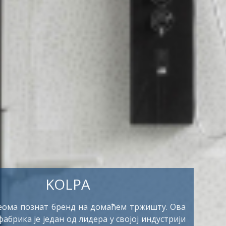
DRÄXLMAIER AUTOMOTIVE
мпанија која има више од 70.000 сарадника
, послује на више од 60 локација у преко 20
а. Клијенти компаније су: Audi, BMW, Jaguar,
 Maserati, Mercedes-Benz, MINI, Porsche и VW.
R GROUP 2007. отвара своју фабрику у
 Ово је била највећа страна инвестиција у