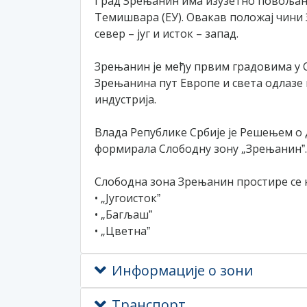
Град Зрењанин има изузетно повољан г
Темишвара (ЕУ). Овакав положај чин
север – југ и исток – запад.
Зрењанин је међу првим градовима у Ср
Зрењанина пут Европе и света одлазе 
индустрија.
Влада Републике Србије је Решењем о 
формирала Слободну зону „Зрењанинˮ.
Слободна зона Зрењанин простире се н
• „Југоистокˮ
• „Багљашˮ
• „Цветнаˮ
Информације о зони
Транспорт