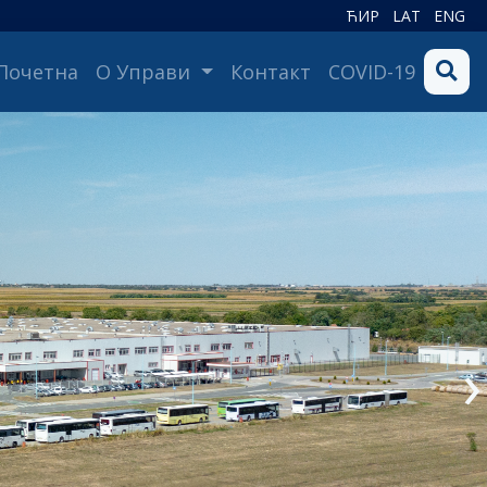
ЋИР
LAT
ENG
(current)
Почетна
О Управи
Контакт
COVID-19
›