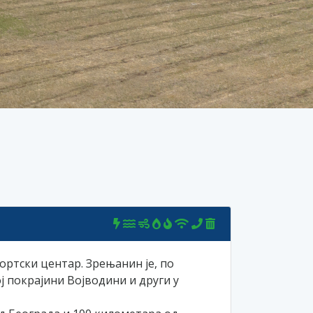
ортски центар. Зрењанин је, по
ј покрајини Војводини и други у