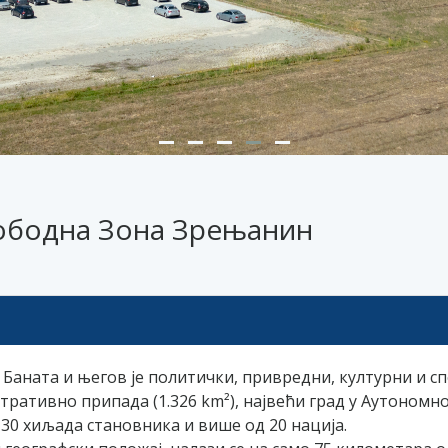
ободна Зона Зрењанин
 Баната и његов је политички, привредни, културни и сп
ративно припада (1.326 km²), највећи град у Аутономно
130 хиљада становника и више од 20 нација.