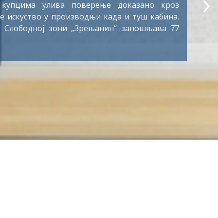
›
одине. За само три месеца хала је уређена и
најсавременијом опремом за производњу
их система. Комбинација темељних
а ентеријера, електрике, електронике и е-
чине DRÄXLMAIER јединственим у целокупној
. У фабрици у Слободној зони „Зрењанин“
ише од 3.300 радника.