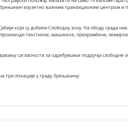
еографски положај, налази се на само 75 километара о
и Зрењанин изузетно важним транзиционим центром и п
бији који су добили Слободну зону. На ободу града никле
производи текстилне, машинске, прехрамбене, хемијске
давању сагласности за одређивање подручја слободне зо
а три локације у граду Зрењанину: