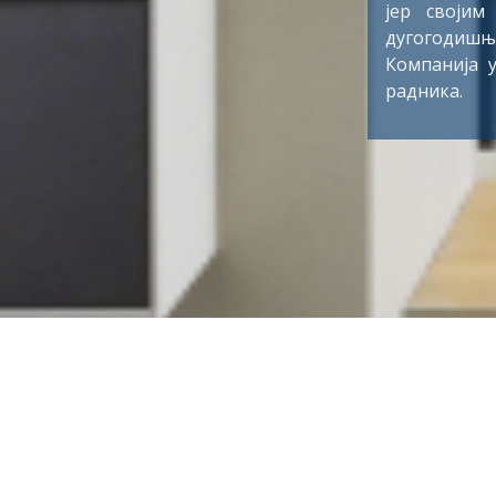
Србији те г
опремљена 
кабловск
компетенциј
мобилности 
индустрији
запошљава в