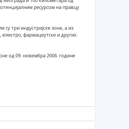
д Београда и 100 километара од
отенцијалним ресурсом на правцу
 су три индустријске зоне, а из
, електро, фармацеутске и других
не од 09. новембра 2006. године