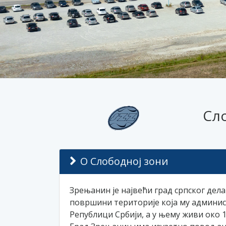
Сл
О Слободној зони
Зрењанин је највећи град српског дела
површини територије која му админист
Републици Србији, а у њему живи око 