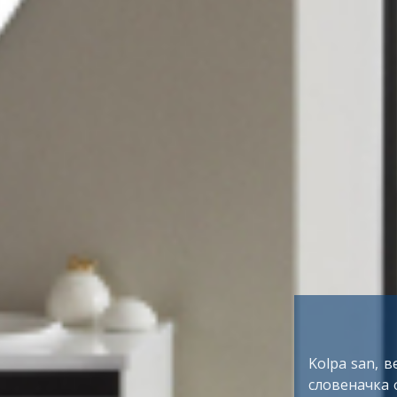
DAD 
Немачка ко
широм света
земаља свет
Land Rover,
DRÄXLMAIE
Зрењанину.