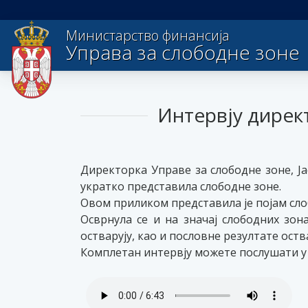
Министарство финансија
Управа за слободне зоне
Интервју дирек
Директорка Управе за слободне зоне, Ја
укратко представила слободне зоне.
Овом приликом представила је појам слоб
Осврнула се и на значај слободних зон
остварују, као и пословне резултате оств
Комплетан интервју можете послушати у 