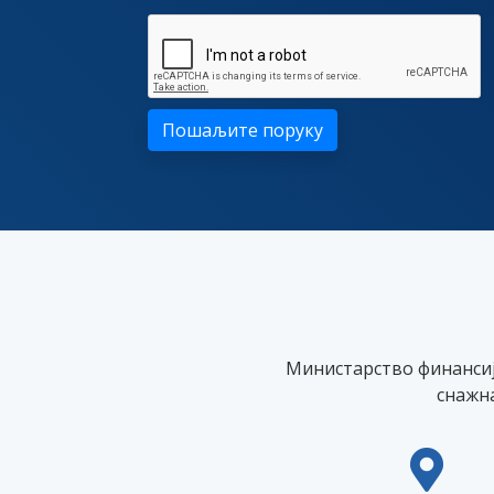
Пошаљите поруку
Министарство финансија
снажн