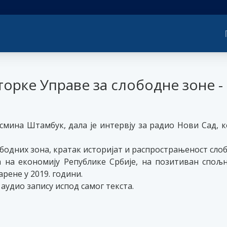
торке Управе за слободне зоне -
смина Штамбук, дала је интервју за радио Нови Сад, ко
одних зона, кратак историјат и распрострањеност слобо
а на економију Републике Србије, на позитиван спољ
арене у 2019. години.
аудио запису испод самог текста.