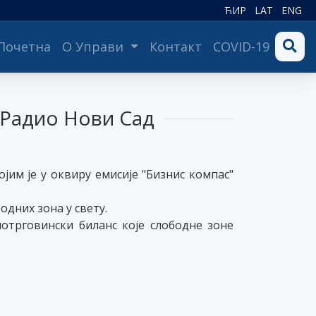
ЋИР
LAT
ENG
(current)
Почетна
О Управи
Контакт
COVID-19
 Радио Нови Сад
јим је у оквиру емисије "Бизнис компас"
дних зона у свету.
нотрговински биланс које слободне зоне