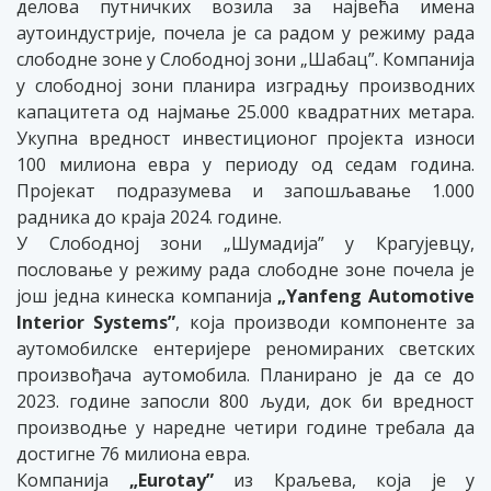
делова путничких возила за највећа имена
аутоиндустрије, почела је са радом у режиму рада
слободне зоне у Слободној зони „Шабац”. Компанија
у слободној зони планира изградњу производних
капацитета од најмање 25.000 квадратних метара.
Укупна вредност инвестиционог пројекта износи
100 милиона евра у периоду од седам година.
Пројекат подразумева и запошљавање 1.000
радника до краја 2024. године.
У Слободној зони „Шумадија” у Крагујевцу,
пословање у режиму рада слободне зоне почела је
још једна кинеска компанија
„Yanfeng Automotive
Interior Systems”
, која производи компоненте за
аутомобилске ентеријере реномираних светских
произвођача аутомобила. Планирано је да се до
2023. године запосли 800 људи, док би вредност
производње у наредне четири године требала да
достигне 76 милиона евра.
Компанија
„Eurotay”
из Краљева, која је у