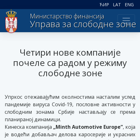
ЋИР
LAT
ENG
Министарство финансија
Управа за слободне зоне
Четири нове компаније
почеле са радом у режиму
слободне зоне
Упркос отежавајућим околностима насталим услед
пандемије вируса Covid-19, пословне активности у
слободним зонама Србије настављају се према
планираној динамици.
Кинеска компанија
„Minth Automotive Europe”
, која
је водећи добављач делова каросерије и украсних