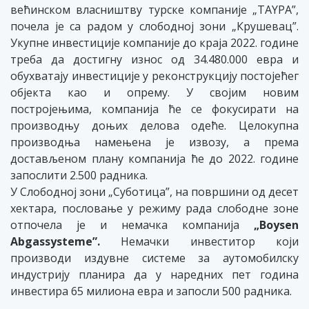
већинском власништву турске компаније „TAYPA”,
почела је са радом у слободној зони „Крушевац”.
Укупне инвестиције компаније до краја 2022. године
треба да достигну износ од 34.480.000 евра и
обухватају инвестиције у реконструкцију постојећег
објекта као и опрему. У својим новим
постројењима, компанија ће се фокусирати на
производњу доњих делова одеће. Целокупна
производња намењена је извозу, а према
достављеном плану компанија ће до 2022. године
запослити 2.500 радника.
У Слободној зони „Суботица”, на површини од десет
хектара, пословање у режиму рада слободне зоне
отпочела је и немачка компанија
„Boysen
Abgassysteme”.
Немачки инвеститор који
производи издувне системе за аутомобилску
индустрију планира да у наредних пет година
инвестира 65 милиона евра и запосли 500 радника.