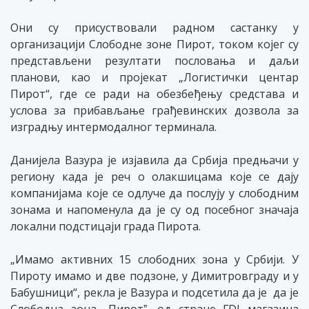
Они су присуствовали радном састанку у
организацији Слободне зоне Пирот, током којег су
представљени резултати пословања и даљи
планови, као и пројекат „Логистички центар
Пирот“, где се ради на обезбеђењу средстава и
услова за прибављање грађевинских дозвола за
изградњу интермодалног терминала.
Данијела Вазура је изјавила да Србија предњачи у
региону када је реч о олакшицама које се дају
компанијама које се одлуче да послују у слободним
зонама и напоменула да је су од посебног значаја
локални подстицаји града Пирота.
„Имамо активних 15 слободних зона у Србији. У
Пироту имамо и две подзоне, у Димитровграду и у
Бабушници“, рекла је Вазура и подсетила да је да је