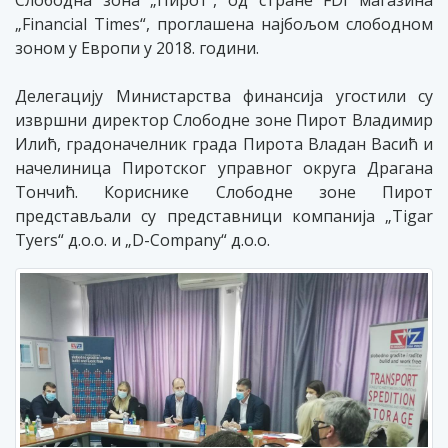
Слободна зона „Пирот
, од стране FDI магазина
ˮ
„Financial Times“, проглашена најбољом слободном
зоном у Европи у 2018. години.
Делегацију Министарства финансија угостили су
извршни директор Слободне зоне Пирот Владимир
Илић, градоначелник града Пирота Владан Васић и
начелиница Пиротског управног округа Драгана
Тончић. Кориснике Слободне зоне Пирот
представљали су представници компанија „Tigar
Tyers“ д.о.о. и „D-Company“ д.о.о.