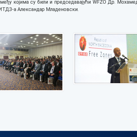
 међу којима су били и председавајући WFZO Др. Мохам
ИТДЗ-а Александар Младеновски.