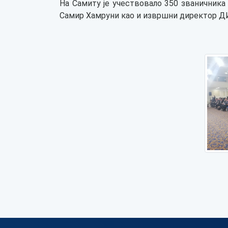
На Самиту је учествовало 350 званичника
Самир Хамруни као и извршни директор Д