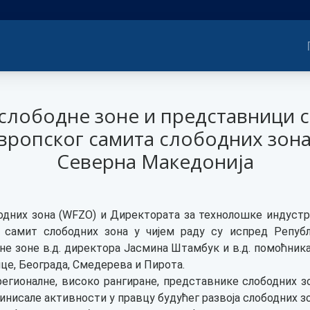
 слободне зоне и представници 
Европског самита слободних зона
Северна Македонија
бодних зона (WFZO) и Директората за технолошке индустри
ки самит слободних зона у чијем раду су испред Репуб
не зоне в.д. директора Јасмина Штамбук и в.д. помоћник
це, Београда, Смедерева и Пирота.
егионалне, високо рангиране, представнике слободних зо
нисале активности у правцу будућег развоја слободних зо