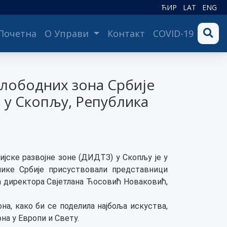
ЋИР
LAT
ENG
(current)
Почетна
О Управи
Контакт
COVID-19
слободних зона Србије
 у Скопљу, Република
јске развојне зоне (ДИДТЗ) у Скопљу је у
лике Србије присуствовали представници
а директора Свјетлана Ћосовић Новаковић,
на, како би се поделила најбоља искуства,
на у Европи и Свету.