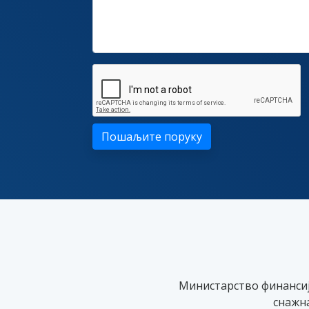
Пошаљите поруку
Министарство финансија
снажн