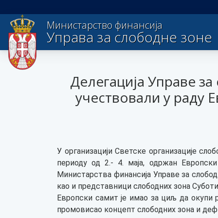
Министарство финансија
Управа за слободне зоне
Делегација Управе за
учествовали у раду 
У организацији Светске организације сло
периоду од 2.- 4. маја, одржан Европс
Министарства финансија Управе за слобод
као и представници слободних зона Суботи
Европски самит је имао за циљ да окупи р
промовисао концепт слободних зона и дефи